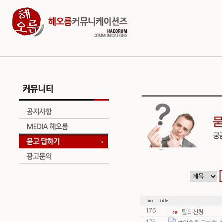
no
title
176
탈퇴신청
re