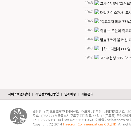
1948
교사 98.6% “과거
1947
대입 자기소개서, 교
1946
“학교폭력 피해 73%
1945
학생 수 주는데 학교교육
1944
밤늦게까지 불 켜진 교
1943
과학고 지원자 800명 
1942
고3 수험생 30% “자
서비스약관/정책
|
개인정보취급방침
|
인재채용
|
제휴문의
법인명 : (주)해오름커뮤니케이션즈 | 대표자 : 김무현 | 사업자등록번호 : 20
주소 : (08377) 서울특별시 구로구 디지털로 33길 12(구로동) 우림이비
Tel.02-2269-3134 | Fax.02-2263-1080 | 이메일 : help@horm.co.
Copyright (C) 2014
HaeorumCommunications CO.,LTD.
All right