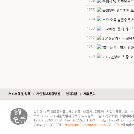
1756
수험생 및 학부모들 “
1755
올해부터 경기지역 초
1754
부모 소득 높을수록 
1753
고교에선 “문과 가라” 
1752
2016 달라지는 교육
1751
‘불수능’ 탓, 정시 하
1750
2017년부터 초·중·고
서비스약관/정책
|
개인정보취급방침
|
인재채용
|
제휴문의
법인명 : (주)해오름커뮤니케이션즈 | 대표자 : 김무현 | 사업자등록번호 : 20
주소 : (08377) 서울특별시 구로구 디지털로 33길 12(구로동) 우림이비
Tel.02-2269-3134 | Fax.02-2263-1080 | 이메일 : help@horm.co.
Copyright (C) 2014
HaeorumCommunications CO.,LTD.
All right