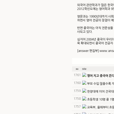
외국어 관련학과가 많은 한국외
2012학년도에는 영어학과 95
영문과는 1990년대까지 사
하면서 영어 전공의 장점이 예
반면 중국어는 아직 전문성을
사되고 있다.
심지어 2004년 중국이 우리
욱 확대되면서 중국어 전공자
[answer 편집부]
www.answ
no
title
1761
영어 지고 중국어 뜬다…
1760
부모 수입 많을수록 
1759
한양대에 이어 건국대
1758
초등학생 10명 중 1명,
1757
교육부, 올해부터 초등