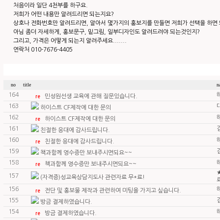
처음이라 일단 4천부를 하구요.
저희가 어떤 내용만 알려드리면 되는지요?
상호나 전화번호만 알려드리면, 알아서 몇가지의 홍보지를 만들면 저희가 선택을 하면
아님 좀더 자세하게, 홍보문구, 밑그림, 일부디자인도 알려드려야 되는것인지?
그리고, 가격은 어떻게 되는지 알려주세요.......
연락처 010-7676-4405
no
title
n
164
민성원선생 교육에 관해 질문있습니다.
re
163
하이스트 CF제작에 대한 문의
162
하이스트 CF제작에 대한 문의
re
161
친절한 응대에 감사드립니다.
160
친절한 응대에 감사드립니다.
re
159
책과함께 영수증만 보내주시면되요~~
158
책과함께 영수증만 보내주시면되요~~
re
157
(자격증)성교육상담지도사 관련자료 무*료!
156
전단 및 홍보물 제작과 관련하여 미팅을 가지고 싶습니다.
re
155
방금 결제하였습니다.
154
방금 결제하였습니다.
re