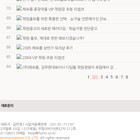
70
해오름·훈장마을 VIP 학원장 초청 리셉션
69
학원홍보를 위한 특별한 선택...논구술 전문매거진 [Par...
68
학원광고의 새로운 패러다임 - 학습지형 전단광고
67
학원 홍보, 제대로 한번 해보시겠습니까?
66
2005 해오름 상반기 워크샵 후기
65
2004 VIP 학원 초청 리셉션
64
(주)해오름, 김무현대표이사 디딤돌 학원경영자 포럼에서 강...
[2]
1
|
|
3
|
4
|
5
|
6
|
7
|
8
제휴문의
대표자 : 김무현 | 사업자등록번호 : 201-81-71107
구 디지털로 33길 12(구로동) 우림이비지센터2차 212호
63-1080 | 이메일 : help@horm.co.kr
mmunications CO.,LTD.
All rights reserved.