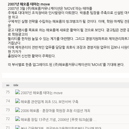
2007년 해오름 테마는 move
2007년 3월 (주)해오름커뮤니케이션은 ‘MOVE’라는 테마를
주제로 대대적인 조직정비와 인사발령이 이뤄졌다. 박용훈 팀장을 주축으로 신설된 마
정 하고
구체적인 실행 전략을 수립하는 해오름의 씽크탱크가 될 것이다. 이에, 학원 마케팅 전
문
광고 대행사를 목표로 하는 해오름에 새로운 활력이 될 것으로 보인다. 광고팀은 전문
로 학원광고의
퀄리티를 한차원 높일 수 있는 계기를 마련했다. 그리고 경영지원파트와 제작관리파트
거듭났다.
이에 제작관리의 전반적인 업무를 담당할 최호식 과장과 경영지원 업무의 김보나 사원이
현 기자가
충원되어 신선한 활약이 주목된다.
각 부서별로 한층 업그레이드 된 (주)해오름커뮤니케이션의 ‘MOVE‘를 기대해 본다.
no
title
75
2007년 해오름 테마는 move
74
해오름 관련업계 최초 SSL 보안서버 구축
73
2006 해오름ㆍ훈장마을 학원장 초청 리셉션 개최
72
해오름 창립 13주년 기념, 2006년 [푸켓 워크숍]을 ...
71
본사 김무현대표, 전국보습교육협의회로부터 감사패 받아